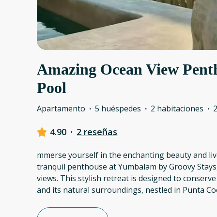
Amazing Ocean View Penth
Pool
Apartamento
·
5 huéspedes
·
2 habitaciones
·
4.90
·
2 reseñas
mmerse yourself in the enchanting beauty and live
tranquil penthouse at Yumbalam by Groovy Stays
views. This stylish retreat is designed to conserve
and its natural surroundings, nestled in Punta Co