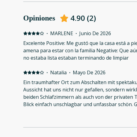
4.90
(
2
)
Opiniones
·
MARLENE
·
Junio De 2026
Excelente Positive: Me gustó que la casa está a pi
amena para estar con la familia Negative: Que aú
no estaba lista estaban terminando de limpiar
·
Natalia
·
Mayo De 2026
Ein traumhafter Ort zum Abschalten mit spektakul
Aussicht hat uns nicht nur gefallen, sondern wirkl
beiden Schlafzimmern als auch von der privaten T
Blick einfach unschlagbar und unfassbar schön. G
Aufenthalt. Sehr positiv fanden wir außerdem, dass bereits 20Liter
Trinkwasser zum Einchecken zur Verfügung standen. Auch die vielen
vorhandenen Strandutensilien waren super prak
Aufenthalt noch angenehmer gemacht. Die Lage verdient für uns ganz klar