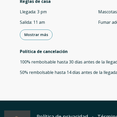
Reglas de casa
Llegada
:
3 pm
Mascotas
Salida
:
11 am
Fumar ad
Mostrar más
Política de cancelación
100
%
rembolsable
hasta
30 días
antes de la
llega
50
%
rembolsable
hasta
14 días
antes de la
llegad
Política de privacidad
Término