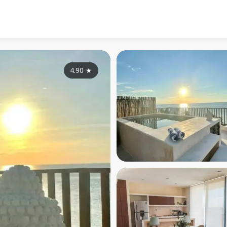
4.90
★