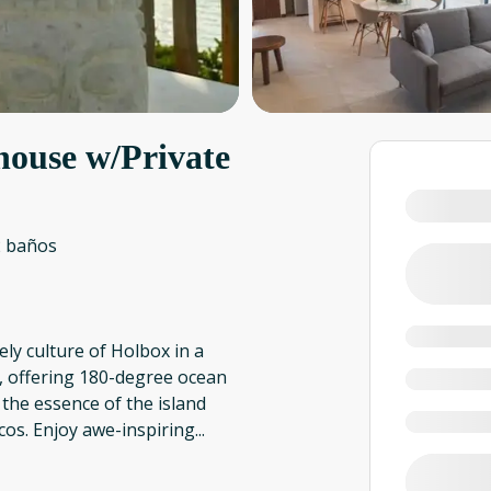
ouse w/Private
2 baños
ly culture of Holbox in a
, offering 180-degree ocean
 the essence of the island
cos. Enjoy awe-inspiring
...