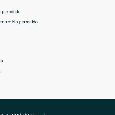
:
permitido
entro
:
No permitido
da
a
s y condiciones