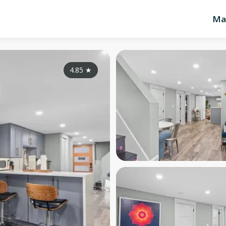
Ma
4.85
★