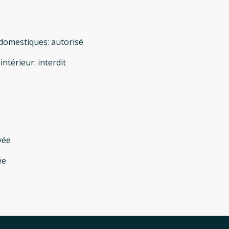
domestiques
:
autorisé
'intérieur
:
interdit
vée
ée