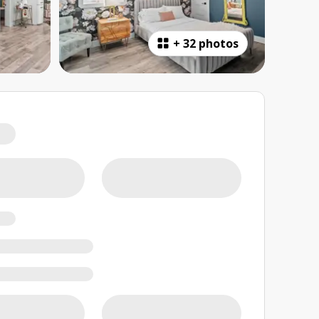
+
32 photos